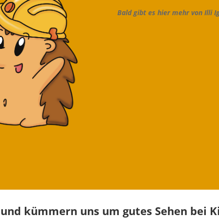
Bald gibt es hier mehr von Illi 
i und kümmern uns um gutes Sehen bei K