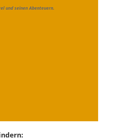
Igel und seinen Abenteuern.
indern: